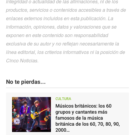
integridad o actualidad de las afirmaciones, ni de los
productos, servicios o contenidos accesibles a través de
enlaces externos incluidos en esta publicación. La
información, opiniones, datos y valoraciones que se
exponen en este contenido son responsabilidad
exclusiva de su autor y no reflejan necesariamente la
línea editorial, los criterios informativos ni la posición de
Cinco Noticias.
No te pierdas...
CULTURA
Músicos británicos: los 60
grupos y cantantes más
famosos de la música
británica de los 60, 70, 80, 90,
2000…