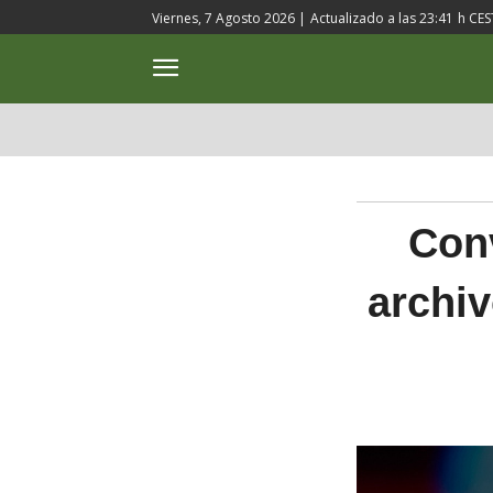
Viernes, 7 Agosto 2026 |
Actualizado a las
23:41
h CES
ACTUALIDAD
CULTURA
Conv
archi