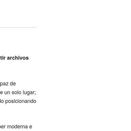
tir archivos
apaz de
e un solo lugar;
do posicionando
úper moderna e