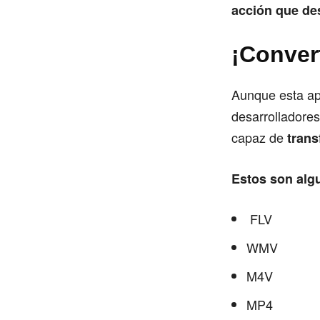
acción que des
¡Convert
Aunque esta apl
desarrolladore
capaz de
trans
Estos son algu
FLV
WMV
M4V
MP4