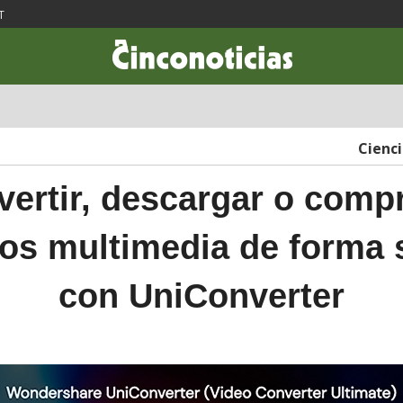
T
CIENCIA & TECNOLOGÍA
DESARROLLO
LIFESTYLE
DINERO
Cienc
ertir, descargar o comp
vos multimedia de forma 
con UniConverter