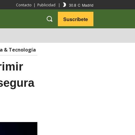
30.8
C
Madrid
Contacto
|
Publicidad
|
Suscríbete
VARIEDADES
VIAJES
ia & Tecnología
rimir
segura