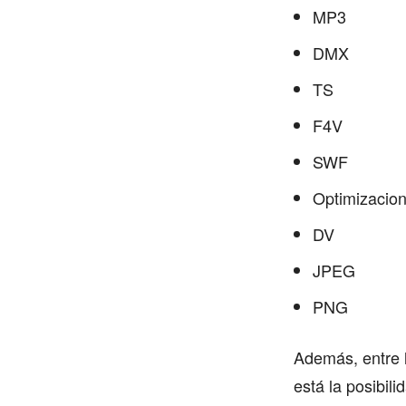
MP3
DMX
TS
F4V
SWF
Optimizacio
DV
JPEG
PNG
Además, entre 
está la posibili