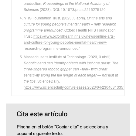
production,
Proceedings of the National Academy of
Sciences
(2023).
DOI: 10.1073/pnas.2215275120
NHS Foundation Trust. (2023, 3 abril).
Online arts and
culture for young people’s mental health – new research
programme announced
. Oxford Health NHS Foundation
Trust.
https://www.oxfordhealth.nhs.uk/news/online-arts-
and-culture-for-young-peoples-mental-health-new-
research-programme-announced/
Massachusetts Institute of Technology. (2023, 3 abril).
Robotic hand can identify objects with just one grasp: The
three-fingered robotic gripper can «feel» with great
sensitivity along the full length of each finger — not just at
the tips
. ScienceDaily.
https://www.sciencedaily.com/releases/2023/04/230403133515.htm
Cita este artículo
Pincha en el botón "Copiar cita" o selecciona y
copia el siguiente texto: