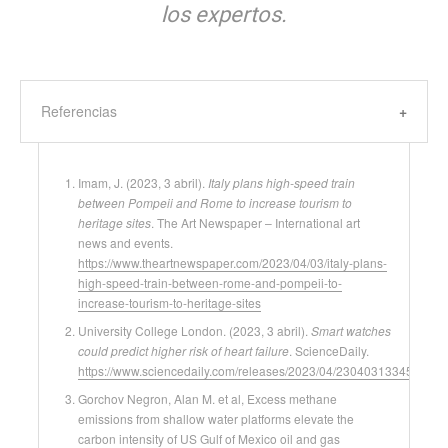
los expertos.
Referencias
Imam, J. (2023, 3 abril).
Italy plans high-speed train
between Pompeii and Rome to increase tourism to
heritage sites
. The Art Newspaper – International art
news and events.
https://www.theartnewspaper.com/2023/04/03/italy-plans-
high-speed-train-between-rome-and-pompeii-to-
increase-tourism-to-heritage-sites
University College London. (2023, 3 abril).
Smart watches
could predict higher risk of heart failure
. ScienceDaily.
https://www.sciencedaily.com/releases/2023/04/230403133452.htm
Gorchov Negron, Alan M. et al, Excess methane
emissions from shallow water platforms elevate the
carbon intensity of US Gulf of Mexico oil and gas