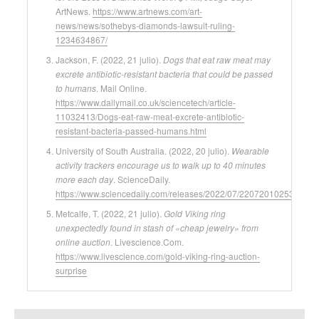
ArtNews.
https://www.artnews.com/art-
news/news/sothebys-diamonds-lawsuit-ruling-
1234634867/
Jackson, F. (2022, 21 julio).
Dogs that eat raw meat may
excrete antibiotic-resistant bacteria that could be passed
to humans
. Mail Online.
https://www.dailymail.co.uk/sciencetech/article-
11032413/Dogs-eat-raw-meat-excrete-antibiotic-
resistant-bacteria-passed-humans.html
University of South Australia. (2022, 20 julio).
Wearable
activity trackers encourage us to walk up to 40 minutes
more each day
. ScienceDaily.
https://www.sciencedaily.com/releases/2022/07/220720102532.htm
Metcalfe, T. (2022, 21 julio).
Gold Viking ring
unexpectedly found in stash of «cheap jewelry» from
online auction
. Livescience.Com.
https://www.livescience.com/gold-viking-ring-auction-
surprise