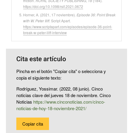
friction.
ROYAL SOCIETY PUBLISHING
,
18
(184).
https://doi.org/10.1098/rsif.2021.0672
Horner, A. (2021, 17 noviembre).
Episode 36: Point Break
with W. Peter Iliff
. Script Apart.
https://www.scriptapart.com/episodes/episode-36-point-
break-w-peter-iliff-interview
Cita este artículo
Pincha en el botón "Copiar cita" o selecciona y
copia el siguiente texto:
Rodríguez, Yossimar. (2022, 08 junio). Cinco
noticias clave del jueves 18 de noviembre. Cinco
Noticias
https://www.cinconoticias.com/cinco-
noticias-de-hoy-18-noviembre-2021/
Copiar cita