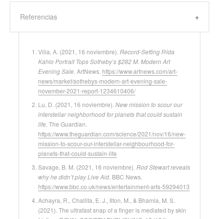
Referencias
Villa, A. (2021, 16 noviembre).
Record-Setting Frida
Kahlo Portrait Tops Sotheby’s $282 M. Modern Art
Evening Sale
. ArtNews.
https://www.artnews.com/art-
news/market/sothebys-modern-art-evening-sale-
november-2021-report-1234610406/
Lu, D. (2021, 16 noviembre).
New mission to scour our
interstellar neighborhood for planets that could sustain
life
. The Guardian.
https://www.theguardian.com/science/2021/nov/16/new-
mission-to-scour-our-interstellar-neighbourhood-for-
planets-that-could-sustain-life
Savage, B. M. (2021, 16 noviembre).
Rod Stewart reveals
why he didn’t play Live Aid
. BBC News.
https://www.bbc.co.uk/news/entertainment-arts-59294013
Achayra, R., Challita, E. J., Ilton, M., & Bhamla, M. S.
(2021). The ultrafast snap of a finger is mediated by skin