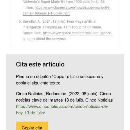
Nintendo’s Super Mario 64 from 1996 sells for $1.56
million.
https://www.cbsnews.com/news/super-mario-64-
game-1996-sells-1-56-million/
Spindler, A. (2021, 12 julio). Four ways artificial
intelligence is helping us learn about the universe.
Space.Com.
https://www.space.com/artificial-intelligence-
to-learn-about-the-universe
Cita este artículo
Pincha en el botón "Copiar cita" o selecciona y
copia el siguiente texto:
Cinco Noticias, Redacción. (2022, 08 junio). Cinco
noticias clave del martes 13 de julio. Cinco Noticias
https://www.cinconoticias.com/cinco-noticias-de-
hoy-13-de-julio/
Copiar cita