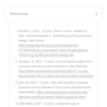
Referencias
Randall, I. (2021, 12 julio). Trains: Luxury «palace on
rails» concept features a 1,300ft-long GLASS panoramic
design. Mail Online.
https://www.dailymail.co.uk/sciencetech/article-
9773549/Trains-Luxury-palace-rails-concept-features-
1300ft-long-GLASS-panoramic-design.htm
Vaughan, A. (2021, 12 julio). UN plan would protect 30%
of oceans and land to stem extinctions. New Scientist.
https://www.newscientist.com/article/2283791-un-plan-
would-protect-30-of-oceans-and-land-to-stem-extinctions/
Starr, M. (2021, 12 julio). Two Stars Spiraling Towards
Explosive Doom Detected in Our Cosmic Neighborhood.
ScienceAlert.
https://www.sciencealert.com/these-two-
stars-are-spiralling-towards-certain-explosive-doom
CBS News. (2021, 12 julio). Unopened copy of