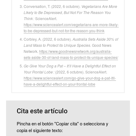
Conversation, T. (2022, 6 octubre).
Vegetarians Are More
Likely to Be Depressed, But Not For The Reason You
Think :
ScienceAlert.
https://www.sciencealert.com/vegetarians-are-more-likely-
to-be-depressed-but-not-for-the-reason-you-think
Corbley, A. (2022, 6 octubre).
Australia Sets Aside 30% of
Land Mass to Protect its Unique Species
. Good News
Network.
https://www.goodnewsnetwork.org/australia-
sets-aside-30-of-land-mass-to-protect-its-unique-species/
Go Give Your Dog a Pat – It’ll Have a Delightful Effect on
Your Frontal Lobe :
(2022, 6 octubre). ScienceAlert.
https://www.sciencealert.com/go-give-your-dog-a-pat-itll-
have-a-delightful-effect-on-your-frontal-lobe
Cita este artículo
Pincha en el botón "Copiar cita" o selecciona y
copia el siguiente texto: