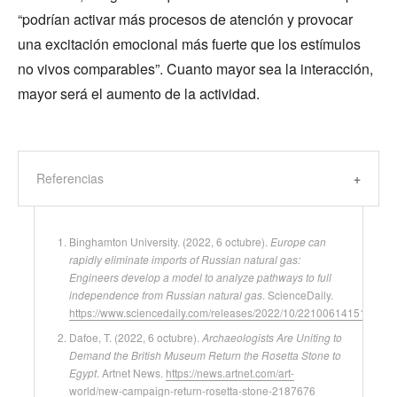
“podrían activar más procesos de atención y provocar
una excitación emocional más fuerte que los estímulos
no vivos comparables”. Cuanto mayor sea la interacción,
mayor será el aumento de la actividad.
Referencias
Binghamton University. (2022, 6 octubre).
Europe can
rapidly eliminate imports of Russian natural gas:
Engineers develop a model to analyze pathways to full
independence from Russian natural gas
. ScienceDaily.
https://www.sciencedaily.com/releases/2022/10/221006141514.htm
Dafoe, T. (2022, 6 octubre).
Archaeologists Are Uniting to
Demand the British Museum Return the Rosetta Stone to
Egypt
. Artnet News.
https://news.artnet.com/art-
world/new-campaign-return-rosetta-stone-2187676