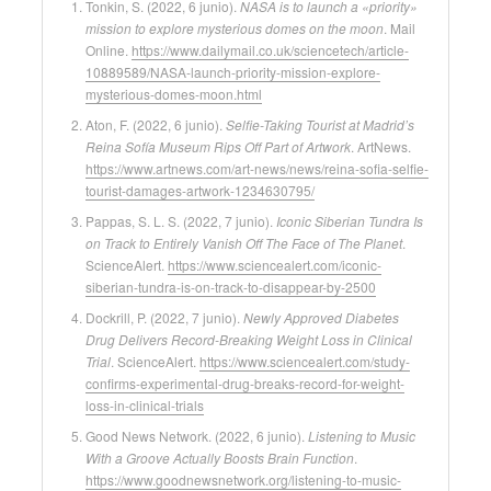
Tonkin, S. (2022, 6 junio).
NASA is to launch a «priority»
mission to explore mysterious domes on the moon
. Mail
Online.
https://www.dailymail.co.uk/sciencetech/article-
10889589/NASA-launch-priority-mission-explore-
mysterious-domes-moon.html
Aton, F. (2022, 6 junio).
Selfie-Taking Tourist at Madrid’s
Reina Sofía Museum Rips Off Part of Artwork
. ArtNews.
https://www.artnews.com/art-news/news/reina-sofia-selfie-
tourist-damages-artwork-1234630795/
Pappas, S. L. S. (2022, 7 junio).
Iconic Siberian Tundra Is
on Track to Entirely Vanish Off The Face of The Planet
.
ScienceAlert.
https://www.sciencealert.com/iconic-
siberian-tundra-is-on-track-to-disappear-by-2500
Dockrill, P. (2022, 7 junio).
Newly Approved Diabetes
Drug Delivers Record-Breaking Weight Loss in Clinical
Trial
. ScienceAlert.
https://www.sciencealert.com/study-
confirms-experimental-drug-breaks-record-for-weight-
loss-in-clinical-trials
Good News Network. (2022, 6 junio).
Listening to Music
With a Groove Actually Boosts Brain Function
.
https://www.goodnewsnetwork.org/listening-to-music-