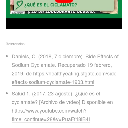
Referencias:
Daniels, C. (2018, 7 diciembre). Side Effects of
Sodium Cyclamate. Recuperado 19 febrero,
2019, de
https://healthyeating.sfgate.com/side-
effects-sodium-cyclamate-1903.html
Salud 1. (2017, 23 agosto). ¿Qué es el
cyclamate? [Archivo de vídeo] Disponible en
https://www.youtube.com/watch?
time_continue=28&v=PuaFf48lB4I