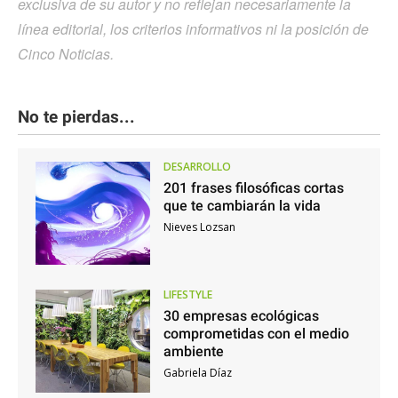
exclusiva de su autor y no reflejan necesariamente la
línea editorial, los criterios informativos ni la posición de
Cinco Noticias.
No te pierdas...
DESARROLLO
201 frases filosóficas cortas
que te cambiarán la vida
Nieves Lozsan
LIFESTYLE
30 empresas ecológicas
comprometidas con el medio
ambiente
Gabriela Díaz