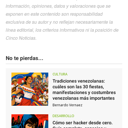
información, opiniones, datos y valoraciones que se
exponen en este contenido son responsabilidad
exclusiva de su autor y no reflejan necesariamente la
línea editorial, los criterios informativos ni la posición de
Cinco Noticias.
No te pierdas...
CULTURA
Tradiciones venezolanas:
cuáles son las 30 fiestas,
manifestaciones y costumbres
venezolanas más importantes
Bernardo Vernaez
DESARROLLO
Cómo ser hacker desde cero.