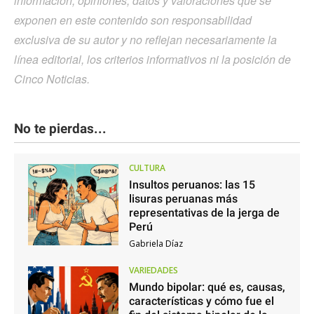
información, opiniones, datos y valoraciones que se
exponen en este contenido son responsabilidad
exclusiva de su autor y no reflejan necesariamente la
línea editorial, los criterios informativos ni la posición de
Cinco Noticias.
No te pierdas...
CULTURA
Insultos peruanos: las 15
lisuras peruanas más
representativas de la jerga de
Perú
Gabriela Díaz
VARIEDADES
Mundo bipolar: qué es, causas,
características y cómo fue el