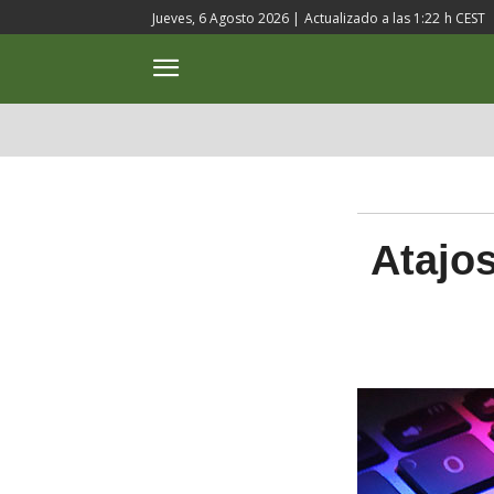
Jueves, 6 Agosto 2026 |
Actualizado a las
1:22
h CEST
ACTUALIDAD
CULTURA
Atajos