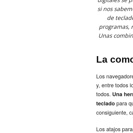
digitales se 
si nos sabemo
de teclad
programas, n
Unas combina
La como
Los navegadore
y, entre todos 
todos.
Una her
para qu
teclado
consiguiente, 
Los atajos para