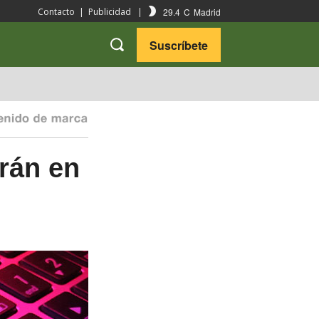
29.4
C
Madrid
Contacto
|
Publicidad
|
Suscríbete
VARIEDADES
VIAJES
rán en