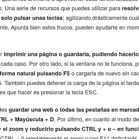
. Una serie de recursos que puedes utilizar para
resolv
; agilizando drásticamente cua
 solo pulsar unas teclas
ante. Apunta bien estos trucos, pueden ayudarte en mom
or
imprimir una página o guardarla, pudiendo hacerl
 cada caso. Por otro lado, si la ventana no te funciona, 
o cargarla de nuevo sin ca
 forma natural pulsando F5
. También puedes detener la carga de la página si tard
nes que hacer es presionar la tecla ESC.
des
guardar una web o todas las pestañas en marca
. Por último, en cuanto al modo de
TRL + Mayúscula + D
r el zoom y reducirlo pulsando CTRL y + o – en funci
 CTRL + 0 reestablecerás el zoom y con F11 disfrutarás 