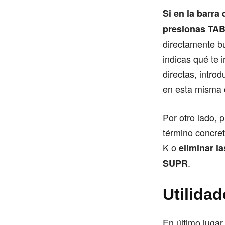
Si en la barra
presionas TAB,
directamente bu
indicas qué te 
directas, intro
en esta misma 
Por otro lado, 
término concre
K o
eliminar l
.
SUPR
Utilida
En último luga