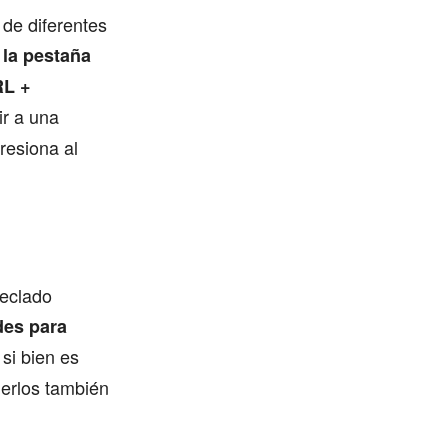
de diferentes
a la pestaña
RL +
ir a una
resiona al
teclado
des para
 si bien es
nerlos también