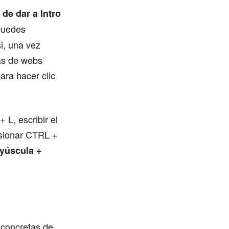
de dar a Intro
puedes
i, una vez
das de webs
ara hacer clic
 L, escribir el
esionar CTRL +
ayúscula +
 concretas de