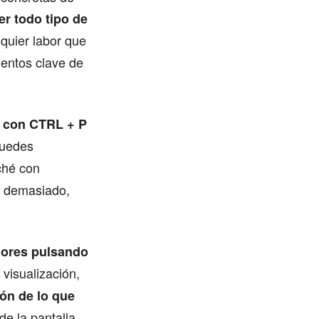
er todo tipo de
lquier labor que
entos clave de
o con CTRL + P
puedes
ché con
a demasiado,
dores pulsando
 visualización,
ón de lo que
de la pantalla