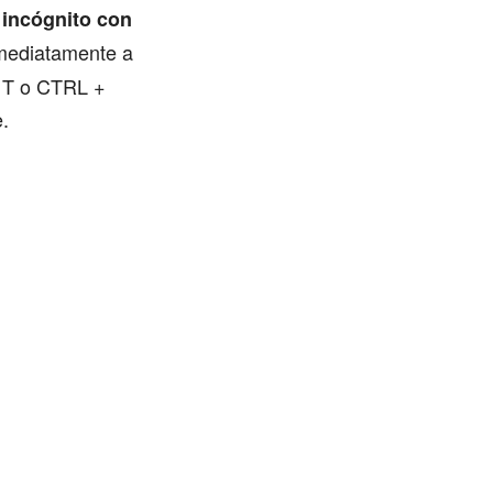
 incógnito con
inmediatamente a
+ T o CTRL +
.