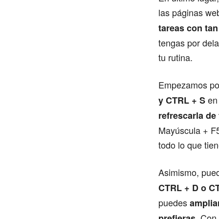
las páginas web
tareas con tan
tengas por del
tu rutina.
Empezamos p
en
y CTRL + S
refrescarla de
Mayúscula + F5
todo lo que tie
Asimismo, pue
CTRL + D o C
puedes
amplia
. Con
prefieras