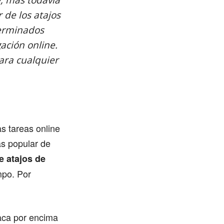
e, más todavía
 de los atajos
terminados
ación online.
ara cualquier
s tareas online
ás popular de
e atajos de
mpo. Por
taca por encima