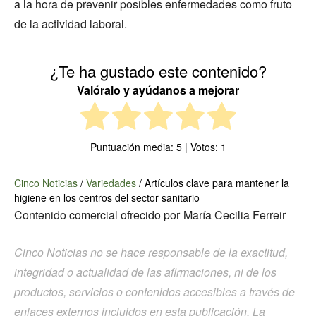
a la hora de prevenir posibles enfermedades como fruto
de la actividad laboral.
¿Te ha gustado este contenido?
Valóralo y ayúdanos a mejorar
Puntuación media:
5
| Votos:
1
Cinco Noticias
/
Variedades
/
Artículos clave para mantener la
higiene en los centros del sector sanitario
Contenido comercial ofrecido por
María Cecilia Ferreir
Cinco Noticias no se hace responsable de la exactitud,
integridad o actualidad de las afirmaciones, ni de los
productos, servicios o contenidos accesibles a través de
enlaces externos incluidos en esta publicación. La