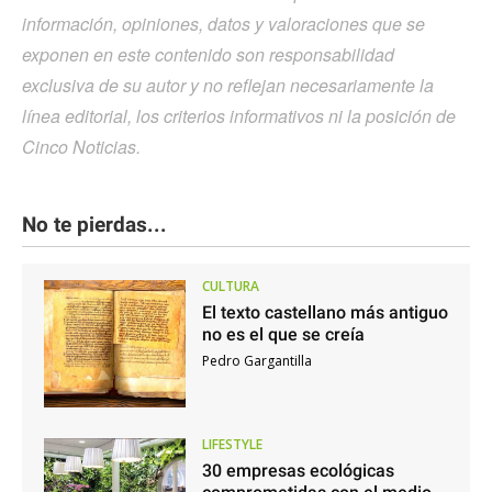
información, opiniones, datos y valoraciones que se
exponen en este contenido son responsabilidad
exclusiva de su autor y no reflejan necesariamente la
línea editorial, los criterios informativos ni la posición de
Cinco Noticias.
No te pierdas...
CULTURA
El texto castellano más antiguo
no es el que se creía
Pedro Gargantilla
LIFESTYLE
30 empresas ecológicas