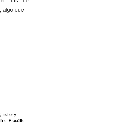
 con las que
, algo que
 Editor y
ine. Prosélito