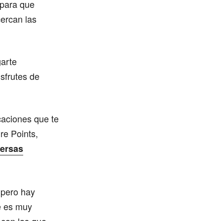
 para que
ercan las
garte
isfrutes de
caciones que te
re Points,
versas
 pero hay
e es muy