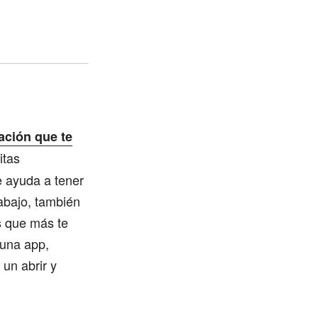
ación que te
itas
te ayuda a tener
rabajo, también
s que más te
 una app,
 un abrir y