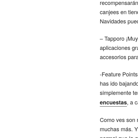
recompensarán. 
canjees en tie
Navidades pued
– Tapporo ¡Muy 
aplicaciones gr
accesorios par
-Feature Point
has ido bajando
simplemente te
, a 
encuestas
Como ves son mú
muchas más. Y 