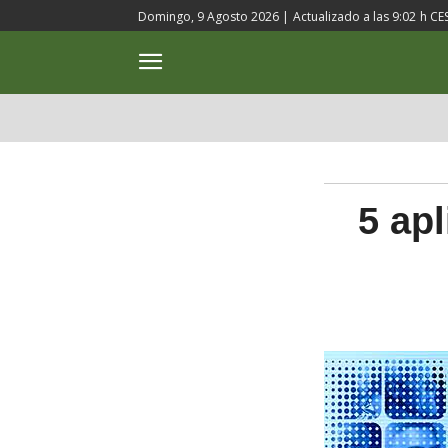
Domingo, 9 Agosto 2026 |
Actualizado a las
9:02
h CE
ACTUALIDAD
CULTURA
5 ap