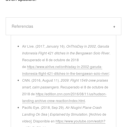
Referencias
Air Live. (2017, January 16).
OnThisDay in 2002, Garuda
Indonesia Flight 421 ditches in the Bengawan Solo River
.
Recuperado el 8 de octubre de 2018
de
https://www.airlive.net/onthisday-in-2002-garuda-
indonesia-flight-421-ditches-in-the-bengawan-solo-river/
.
CNN. (2016, August 11).
2009: Flight 1549 crew praises
smart, calm passengers
. Recuperado el 8 de octubre de
2018 de
https://edition.cnn.com/2016/08/11/us/hudson-
landing-archive-crew-reaction/index.html
.
Pacific Eye. (2018, Sep 29).
Air Niugini Plane Crash
Landing On Sea | Explained by Simulation.
[Archivo de
vídeo]. Disponible en
https://www.youtube.com/watch?