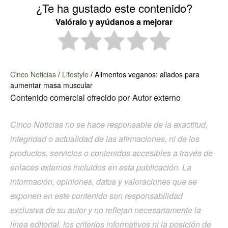
¿Te ha gustado este contenido?
Valóralo y ayúdanos a mejorar
Cinco Noticias
/
Lifestyle
/
Alimentos veganos: aliados para
aumentar masa muscular
Contenido comercial ofrecido por
Autor externo
Cinco Noticias no se hace responsable de la exactitud,
integridad o actualidad de las afirmaciones, ni de los
productos, servicios o contenidos accesibles a través de
enlaces externos incluidos en esta publicación. La
información, opiniones, datos y valoraciones que se
exponen en este contenido son responsabilidad
exclusiva de su autor y no reflejan necesariamente la
línea editorial, los criterios informativos ni la posición de