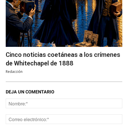
Cinco noticias coetáneas a los crímenes
de Whitechapel de 1888
Redacción
DEJA UN COMENTARIO
No
Co
ele