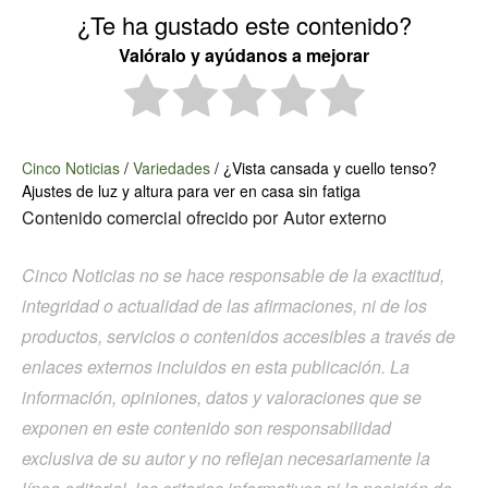
¿Te ha gustado este contenido?
Valóralo y ayúdanos a mejorar
Cinco Noticias
/
Variedades
/
¿Vista cansada y cuello tenso?
Ajustes de luz y altura para ver en casa sin fatiga
Contenido comercial ofrecido por
Autor externo
Cinco Noticias no se hace responsable de la exactitud,
integridad o actualidad de las afirmaciones, ni de los
productos, servicios o contenidos accesibles a través de
enlaces externos incluidos en esta publicación. La
información, opiniones, datos y valoraciones que se
exponen en este contenido son responsabilidad
exclusiva de su autor y no reflejan necesariamente la