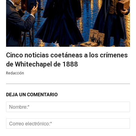
Cinco noticias coetáneas a los crímenes
de Whitechapel de 1888
Redacción
DEJA UN COMENTARIO
No
Co
ele