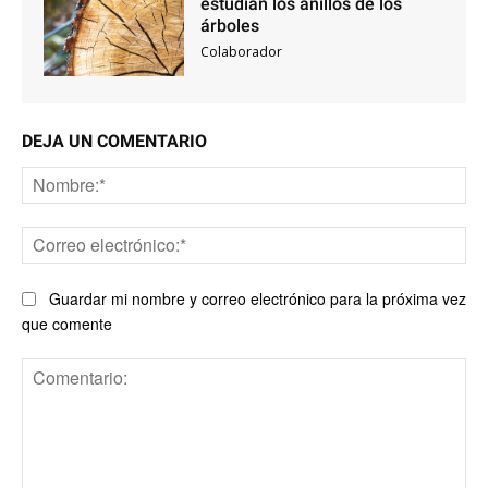
estudian los anillos de los
árboles
Colaborador
DEJA UN COMENTARIO
No
Co
ele
Guardar mi nombre y correo electrónico para la próxima vez
que comente