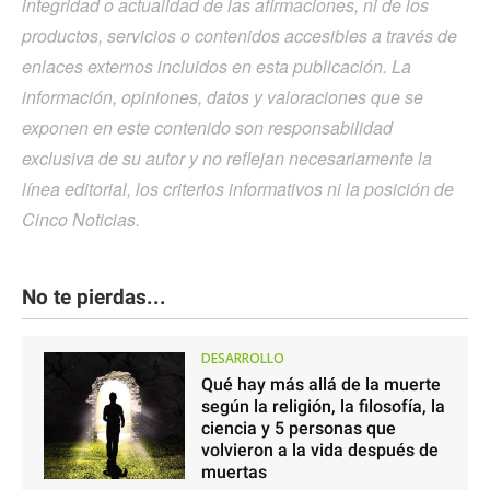
integridad o actualidad de las afirmaciones, ni de los
productos, servicios o contenidos accesibles a través de
enlaces externos incluidos en esta publicación. La
información, opiniones, datos y valoraciones que se
exponen en este contenido son responsabilidad
exclusiva de su autor y no reflejan necesariamente la
línea editorial, los criterios informativos ni la posición de
Cinco Noticias.
No te pierdas...
DESARROLLO
Qué hay más allá de la muerte
según la religión, la filosofía, la
ciencia y 5 personas que
volvieron a la vida después de
muertas