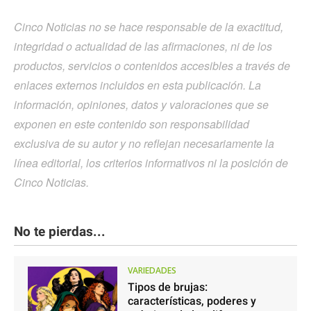
Cinco Noticias no se hace responsable de la exactitud,
integridad o actualidad de las afirmaciones, ni de los
productos, servicios o contenidos accesibles a través de
enlaces externos incluidos en esta publicación. La
información, opiniones, datos y valoraciones que se
exponen en este contenido son responsabilidad
exclusiva de su autor y no reflejan necesariamente la
línea editorial, los criterios informativos ni la posición de
Cinco Noticias.
No te pierdas...
VARIEDADES
Tipos de brujas:
características, poderes y