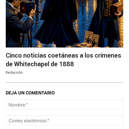
Cinco noticias coetáneas a los crímenes
de Whitechapel de 1888
Redacción
DEJA UN COMENTARIO
No
Co
ele