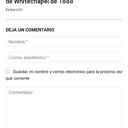
de Whitechapel de 1888
Redacción
DEJA UN COMENTARIO
No
Co
ele
Guardar mi nombre y correo electrónico para la próxima vez
que comente