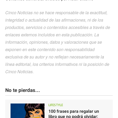
Cinco Noticias no se hace responsable de la exactitud,
integridad o actualidad de las afirmaciones, ni de los
productos, servicios o contenidos accesibles a través de
enlaces externos incluidos en esta publicación. La
información, opiniones, datos y valoraciones que se
exponen en este contenido son responsabilidad
exclusiva de su autor y no reflejan necesariamente la
línea editorial, los criterios informativos ni la posición de
Cinco Noticias.
No te pierdas...
LIFESTYLE
100 frases para regalar un
libro que no podrá olvidar: