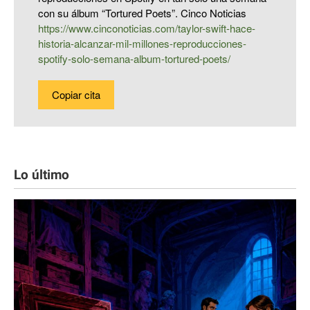
con su álbum “Tortured Poets”. Cinco Noticias
https://www.cinconoticias.com/taylor-swift-hace-
historia-alcanzar-mil-millones-reproducciones-
spotify-solo-semana-album-tortured-poets/
Copiar cita
Lo último