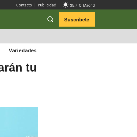
35.7
C
Madrid
Contacto
|
Publicidad
|
Suscríbete
VARIEDADES
VIAJES
Variedades
arán tu