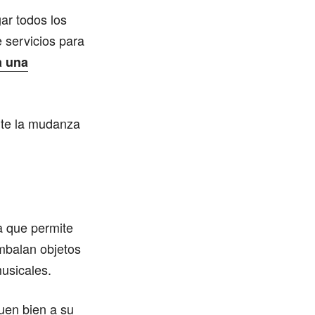
ar todos los
 servicios para
a una
nte la mudanza
a que permite
mbalan objetos
musicales.
uen bien a su