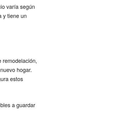
cio varía según
 y tiene un
 remodelación,
 nuevo hogar.
gura estos
ebles a guardar