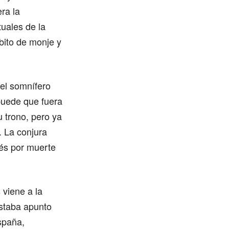
ra la
tuales de la
ábito de monje y
el somnífero
puede que fuera
u trono, pero ya
. La conjura
és por muerte
 viene a la
staba apunto
España,