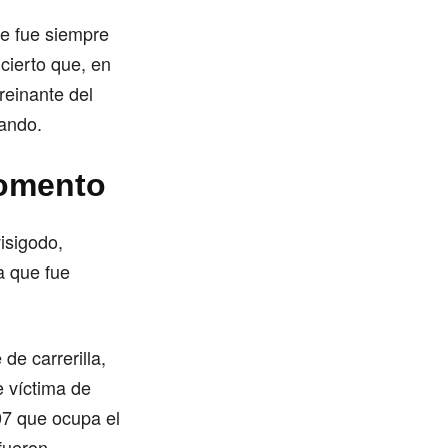
ue fue siempre
cierto que, en
reinante del
ando.
momento
isigodo,
a que fue
de carrerilla,
e víctima de
507 que ocupa el
fueron