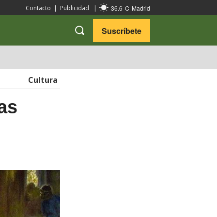
36.6
C
Madrid
Contacto
|
Publicidad
|
Suscríbete
VARIEDADES
VIAJES
Cultura
as