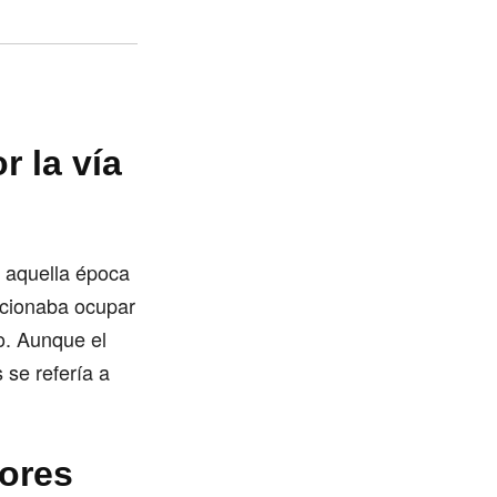
r la vía
n aquella época
bicionaba ocupar
o. Aunque el
 se refería a
dores