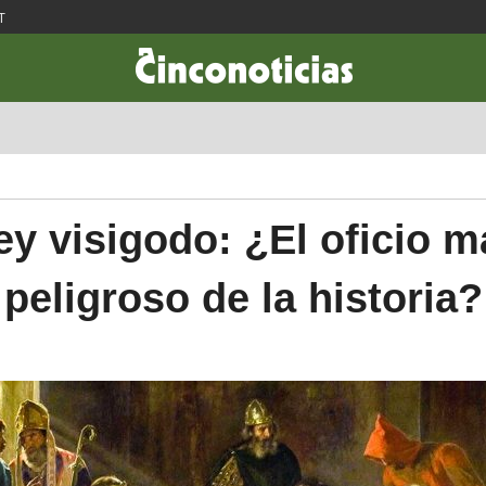
T
CIENCIA & TECNOLOGÍA
DESARROLLO
LIFESTYLE
DINERO
ey visigodo: ¿El oficio m
peligroso de la historia?