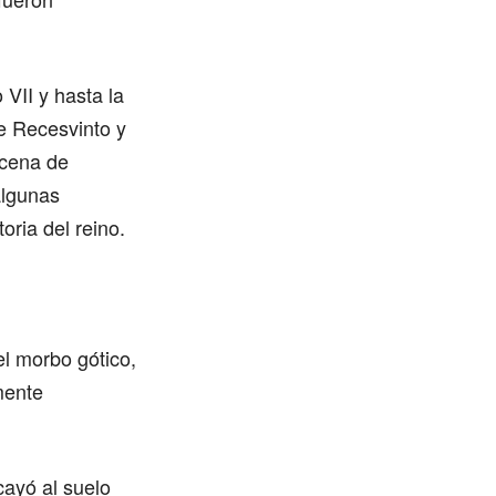
 VII y hasta la
de Recesvinto y
ocena de
algunas
oria del reino.
l morbo gótico,
mente
cayó al suelo