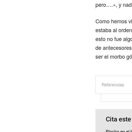
pero….», y nada
Como hemos vist
estaba al orden
esto no fue alg
de antecesores
ser el morbo gó
Referencias
Cita este
Pincha en el b