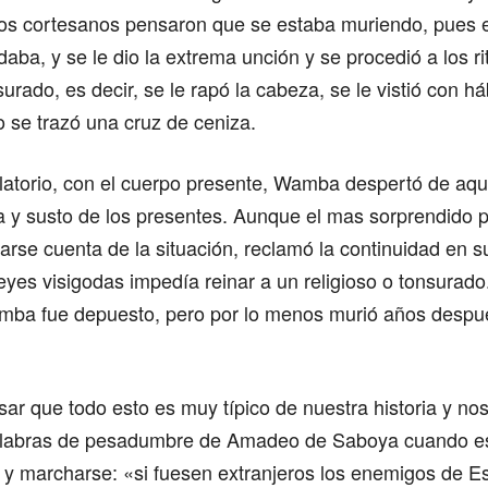
os cortesanos pensaron que se estaba muriendo, pues e
aba, y se le dio la extrema unción y se procedió a los ri
urado, es decir, se le rapó la cabeza, se le vistió con h
 se trazó una cruz de ceniza.
latorio, con el cuerpo presente, Wamba despertó de aqu
a y susto de los presentes. Aunque el mas sorprendido 
darse cuenta de la situación, reclamó la continuidad en s
leyes visigodas impedía reinar a un religioso o tonsurado
amba fue depuesto, pero por lo menos murió años despu
r que todo esto es muy típico de nuestra historia y nos
alabras de pesadumbre de Amadeo de Saboya cuando e
lla y marcharse: «si fuesen extranjeros los enemigos de 