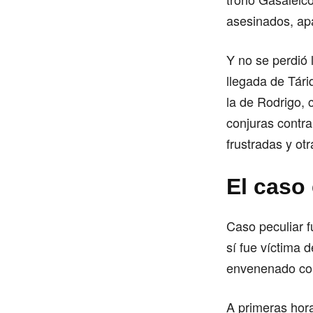
asesinados, apa
Y no se perdió 
llegada de Tári
la de Rodrigo,
conjuras contra
frustradas y ot
El caso
Caso peculiar 
sí fue víctima 
envenenado con
A primeras hora