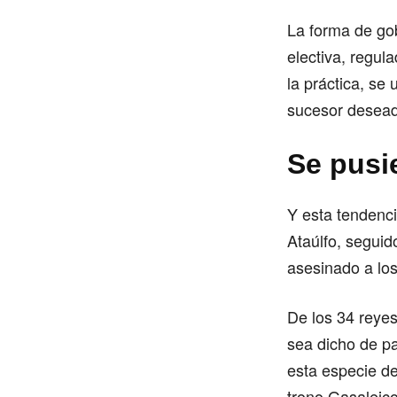
La forma de go
electiva, regul
la práctica, se
sucesor desea
Se pusi
Y esta tendenci
Ataúlfo, seguid
asesinado a lo
De los 34 reyes
sea dicho de pa
esta especie de
trono Gasaleico