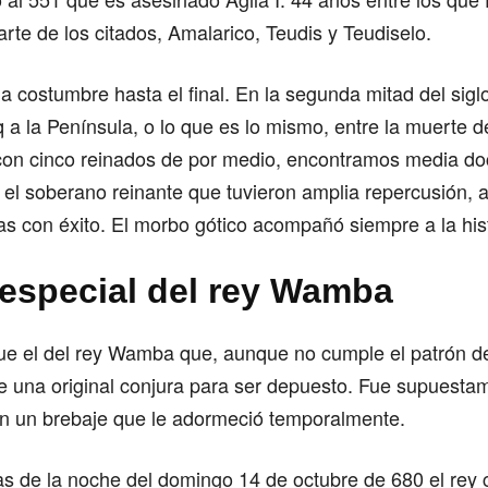
rte de los citados, Amalarico, Teudis y Teudiselo.
la costumbre hasta el final. En la segunda mitad del siglo
q a la Península, o lo que es lo mismo, entre la muerte 
 con cinco reinados de por medio, encontramos media d
 el soberano reinante que tuvieron amplia repercusión, 
ras con éxito. El morbo gótico acompañó siempre a la hist
 especial del rey Wamba
fue el del rey Wamba que, aunque no cumple el patrón de
de una original conjura para ser depuesto. Fue supuesta
 un brebaje que le adormeció temporalmente.
s de la noche del domingo 14 de octubre de 680 el rey 