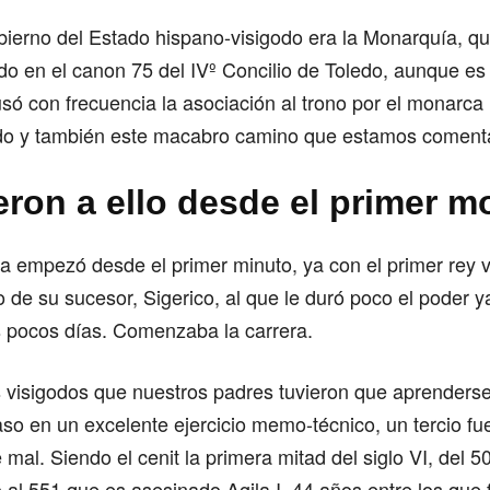
bierno del Estado hispano-visigodo era la Monarquía, q
ado en el canon 75 del IVº Concilio de Toledo, aunque es 
 usó con frecuencia la asociación al trono por el monarca 
do y también este macabro camino que estamos coment
eron a ello desde el primer 
a empezó desde el primer minuto, ya con el primer rey v
o de su sucesor, Sigerico, al que le duró poco el poder y
s pocos días. Comenzaba la carrera.
 visigodos que nuestros padres tuvieron que aprenderse 
so en un excelente ejercicio memo-técnico, un tercio fu
 mal. Siendo el cenit la primera mitad del siglo VI, del 
 al 551 que es asesinado Agila I. 44 años entre los que 