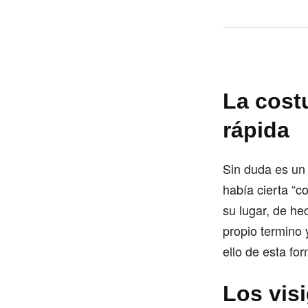
La costu
rápida
Sin duda es un 
había cierta “c
su lugar, de h
propio termino 
ello de esta fo
Los vis