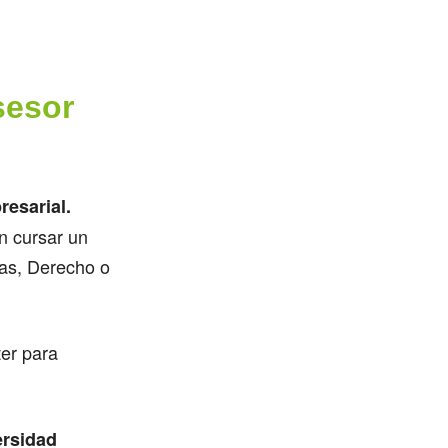
sesor
resarial.
n cursar un
sas, Derecho o
ter para
ersidad