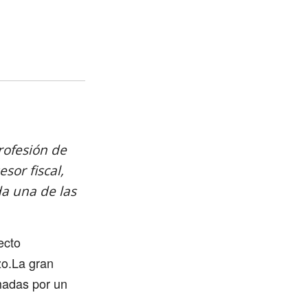
rofesión de
sor fiscal,
da una de las
ecto
zo.La gran
madas por un