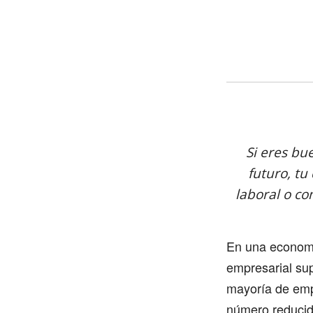
Si eres bu
futuro, tu
laboral o co
En una economí
empresarial sup
mayoría de emp
número reducid