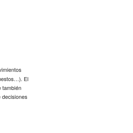
vimientos
uestos…). El
ue también
e decisiones