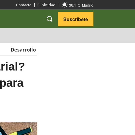
36.1
C
Madrid
Contacto
|
Publicidad
|
Suscríbete
VARIEDADES
VIAJES
Desarrollo
rial?
 para