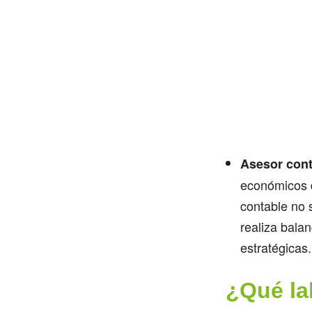
Asesor cont
económicos d
contable no s
realiza bala
estratégicas.
¿Qué la