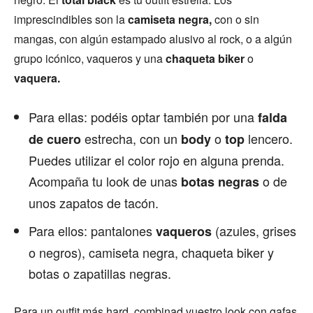
imprescindibles son la
camiseta negra,
con o sin
mangas, con algún estampado alusivo al rock, o a algún
grupo icónico, vaqueros y una
chaqueta biker
o
vaquera.
Para ellas: podéis optar también por una
falda
estrecha, con un
o
lencero.
de cuero
body
top
Puedes utilizar el color rojo en alguna prenda.
Acompaña tu look de unas
o de
botas negras
unos zapatos de tacón.
Para ellos: pantalones
(azules, grises
vaqueros
o negros), camiseta negra, chaqueta biker y
botas o zapatillas negras.
Para un outfit más hard, combinad vuestro look con gafas