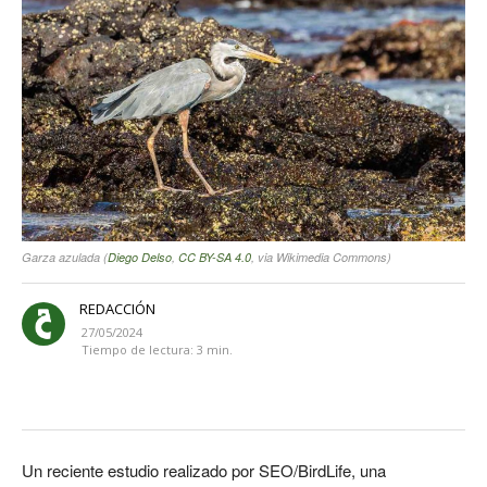
Garza azulada (
Diego Delso
,
CC BY-SA 4.0
, via Wikimedia Commons)
REDACCIÓN
27/05/2024
Tiempo de lectura:
3
min.
Un reciente estudio realizado por SEO/BirdLife, una