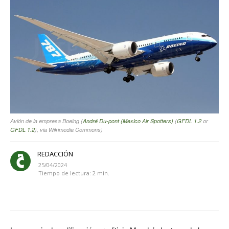
Avión de la empresa Boeing (
André Du-pont (Mexico Air Spotters)
(
GFDL 1.2
or
GFDL 1.2
), via Wikimedia Commons)
REDACCIÓN
25/04/2024
Tiempo de lectura:
2
min.