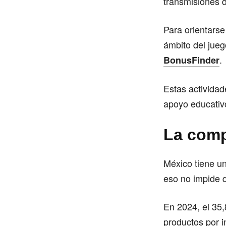
transmisiones d
Para orientars
ámbito del jueg
.
BonusFinder
Estas activida
apoyo educativo
La comp
México tiene u
eso no impide q
En 2024, el 35,
productos por i