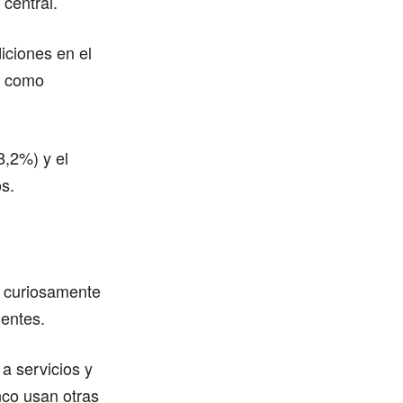
central.
iciones en el
os como
8,2%) y el
s.
o curiosamente
dentes.
a servicios y
nco usan otras