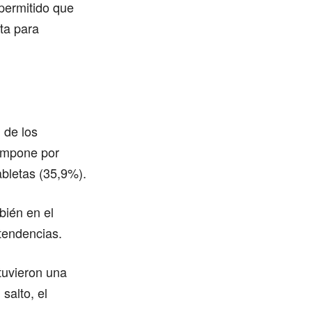
permitido que
ta para
d de los
 impone por
abletas (35,9%).
bién en el
tendencias.
tuvieron una
salto, el