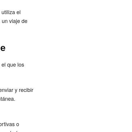
tiliza el
 un viaje de
se
 el que los
viar y recibir
ntánea.
ortivas o