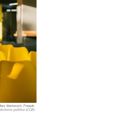
ary Markevich, Freepik.
dominio público (CCØ).