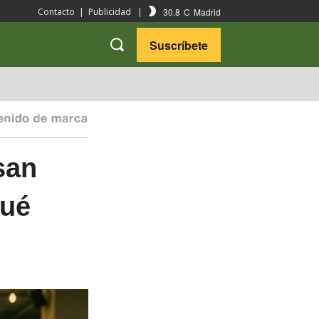
30.8
C
Madrid
Contacto
|
Publicidad
|
Suscríbete
VARIEDADES
VIAJES
san
qué