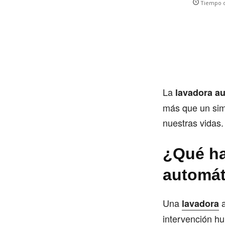
Tiempo d
La
lavadora a
más que un sim
nuestras vidas.
¿Qué ha
automát
Una
a
lavadora
intervención h