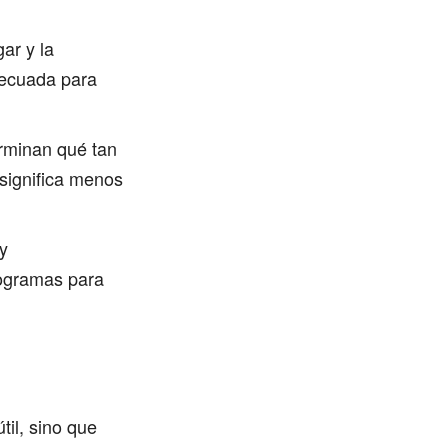
ar y la
decuada para
erminan qué tan
significa menos
y
programas para
il, sino que