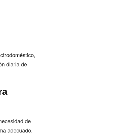
ectrodoméstico,
n diaria de
ra
 necesidad de
rama adecuado.