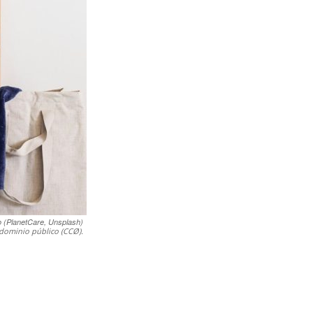
o (PlanetCare, Unsplash)
dominio público (CCØ).