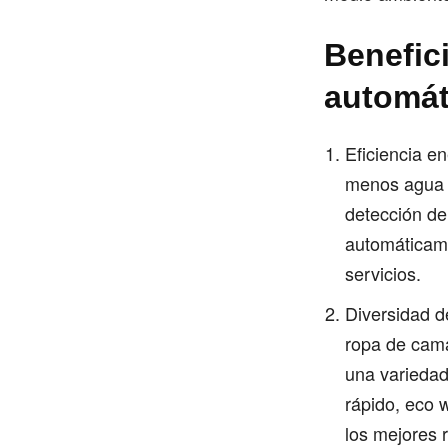
Benefic
automát
Eficiencia e
menos agua y
detección de
automáticame
servicios​.
Diversidad d
ropa de cama
una variedad
rápido, eco 
los mejores r