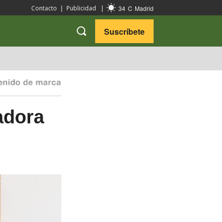
34
C
Madrid
Contacto
|
Publicidad
|
Suscríbete
VARIEDADES
VIAJES
adora