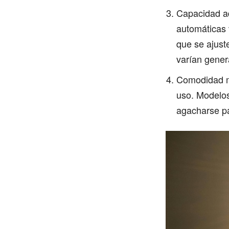
Capacidad ad
automáticas 
que se ajust
varían genera
Comodidad má
uso. Modelos
agacharse pa