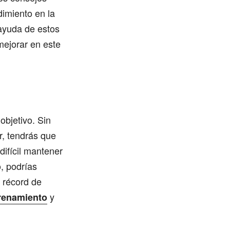
dimiento en la
 ayuda de estos
mejorar en este
 objetivo. Sin
r, tendrás que
difícil mantener
o, podrías
o récord de
y
trenamiento