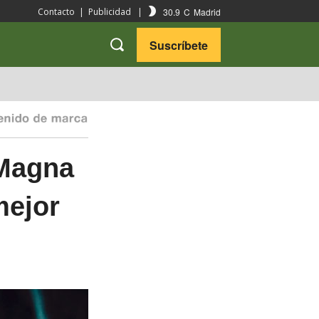
30.9
C
Madrid
Contacto
|
Publicidad
|
Suscríbete
VARIEDADES
VIAJES
 Magna
mejor