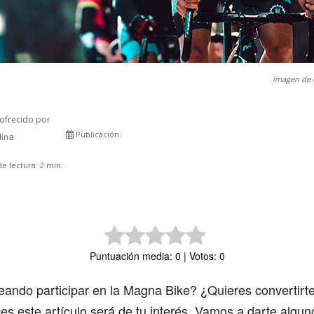
Imagen de 
ofrecido por
Publicación:
dina
Comparte
e lectura:
2
min.
Puntuación media: 0 | Votos: 0
eando participar en la Magna Bike? ¿Quieres convertirt
ces este artículo será de tu interés. Vamos a darte algu