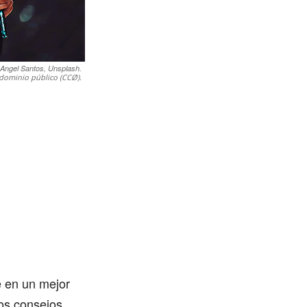
Angel Santos, Unsplash.
dominio público (CCØ).
e en un mejor
nos consejos