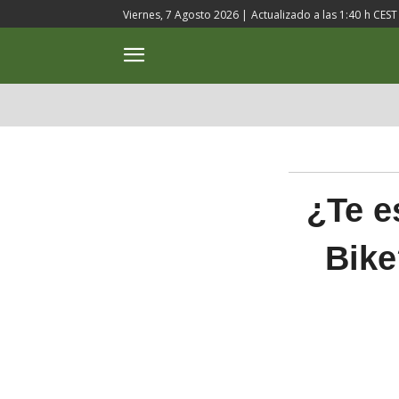
Viernes, 7 Agosto 2026 |
Actualizado a las
1:40
h CEST
ACTUALIDAD
CULTURA
¿Te e
Bike