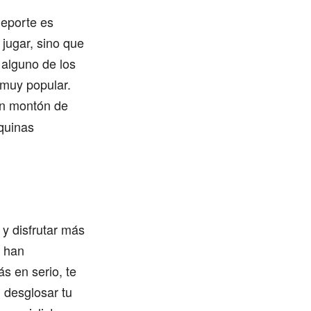
deporte es
jugar, sino que
a alguno de los
 muy popular.
un montón de
áquinas
y disfrutar más
e han
s en serio, te
 desglosar tu