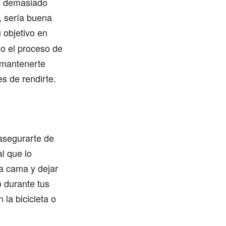
as demasiado
l, sería buena
u objetivo en
do el proceso de
a mantenerte
es de rendirte.
 asegurarte de
al que lo
la cama y dejar
 durante tus
 la bicicleta o