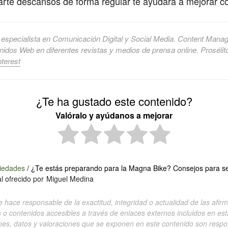
arte descansos de forma regular te ayudará a mejorar co
 especialista en Comunicación Digital y Social Media. Content Manage
idos Web en diferentes revistas y medios de prensa online. Prosélit
nterest
¿Te ha gustado este contenido?
Valóralo y ayúdanos a mejorar
iedades
/
¿Te estás preparando para la Magna Bike? Consejos para ser
l ofrecido por
Miguel Medina
e hace responsable de la exactitud, integridad o actualidad de las afirm
s o contenidos accesibles a través de enlaces externos incluidos en est
ones, datos y valoraciones que se exponen en este contenido son respo