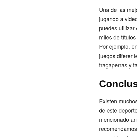
Una de las mejo
jugando a video
puedes utilizar 
miles de título
Por ejemplo, e
juegos diferent
tragaperras y t
Conclu
Existen muchos 
de este deport
mencionado ante
recomendamos se