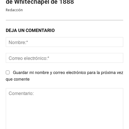
de Whitechapel de 1888
Redacción
DEJA UN COMENTARIO
No
Co
ele
Guardar mi nombre y correo electrónico para la próxima vez
que comente