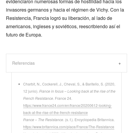
evidenciaron numerosas formas de hostilidad hacia los
invasores germanos y hacia el régimen de Vichy. Con la
Resistencia, Francia logró su liberación, al lado de
americanos, ingleses y soviéticos, reescribiendo así el
futuro de Europa.
Referencias
Charbit, N., Cockerell, J., Cheval, S., & Baritello, S. (2020,
12 junio).
France in focus – Looking back at the rise of the
French Resistance
. France 24.
https://www.france24.com/en/france/20200612-looking-
back-at-the-rise-of-the-french-resistance
France – The Resistance
. (s. f.). Encyclopedia Britannica.
https://www.britannica.com/place/France/The-Resistance