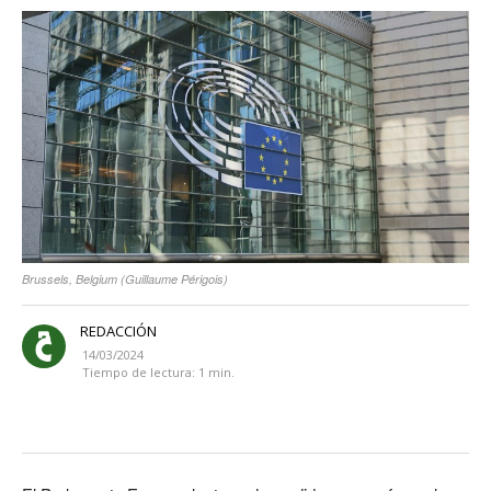
Brussels, Belgium (Guillaume Périgois)
REDACCIÓN
14/03/2024
Tiempo de lectura:
1
min.