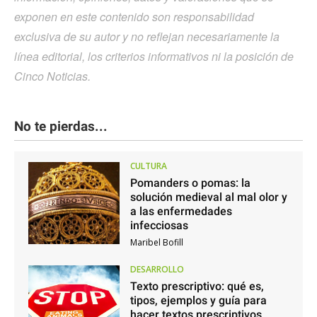
exponen en este contenido son responsabilidad
exclusiva de su autor y no reflejan necesariamente la
línea editorial, los criterios informativos ni la posición de
Cinco Noticias.
No te pierdas...
CULTURA
Pomanders o pomas: la
solución medieval al mal olor y
a las enfermedades
infecciosas
Maribel Bofill
DESARROLLO
Texto prescriptivo: qué es,
tipos, ejemplos y guía para
hacer textos prescriptivos