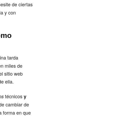
site de ciertas
ia y con
como
na tarda
en miles de
l sitio web
e ella.
técnicos
ns
y
 de cambiar de
la forma en que