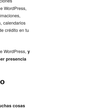
ciones
de WordPress,
imaciones,
, calendarios
e crédito en tu
 de WordPress,
y
ner presencia
do
muchas cosas