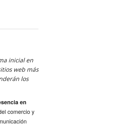
a inicial en
sitios web más
nderán los
esencia en
del comercio y
omunicación