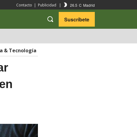
26.5
C
Madrid
Contacto
|
Publicidad
|
Suscríbete
VARIEDADES
VIAJES
ia & Tecnología
ar
 en