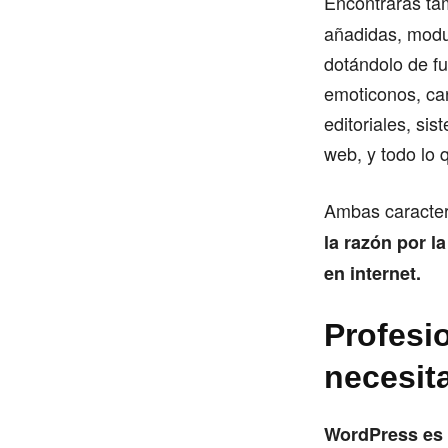
Encontrarás ta
añadidas, modu
dotándolo de f
emoticonos, car
editoriales, si
web, y todo lo 
Ambas caracterí
la razón por l
en internet.
Profesi
necesit
WordPress es 