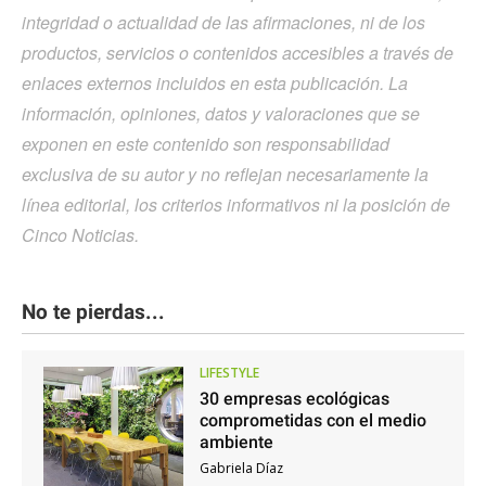
integridad o actualidad de las afirmaciones, ni de los
productos, servicios o contenidos accesibles a través de
enlaces externos incluidos en esta publicación. La
información, opiniones, datos y valoraciones que se
exponen en este contenido son responsabilidad
exclusiva de su autor y no reflejan necesariamente la
línea editorial, los criterios informativos ni la posición de
Cinco Noticias.
No te pierdas...
LIFESTYLE
30 empresas ecológicas
comprometidas con el medio
ambiente
Gabriela Díaz