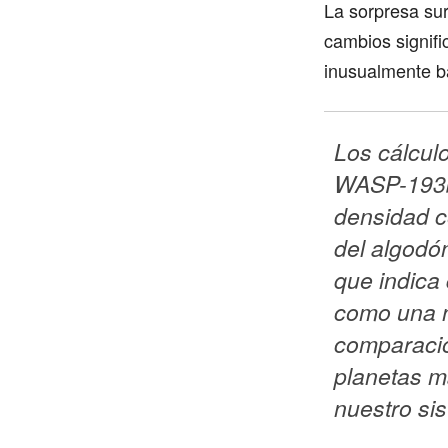
La sorpresa su
cambios signifi
inusualmente ba
Los cálculo
WASP-193b 
densidad c
del algodón
que indica 
como una n
comparació
planetas m
nuestro sis