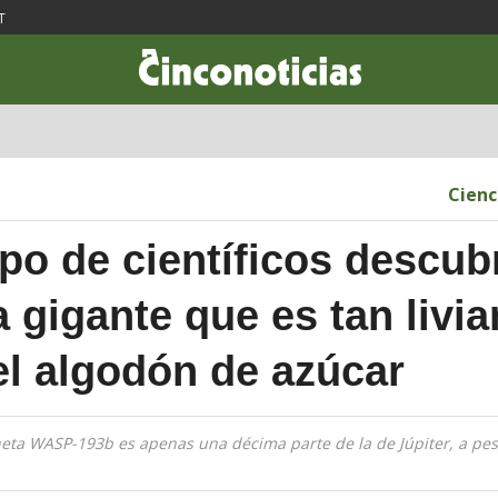
T
CIENCIA & TECNOLOGÍA
DESARROLLO
LIFESTYLE
DINERO
Cienc
po de científicos descub
a gigante que es tan livi
l algodón de azúcar
eta WASP-193b es apenas una décima parte de la de Júpiter, a pe