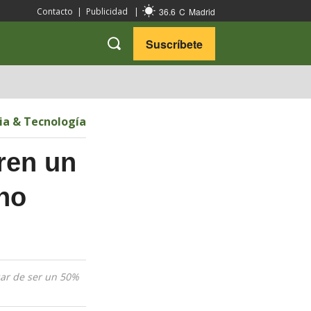
36.6
C
Madrid
Contacto
|
Publicidad
|
Suscríbete
VARIEDADES
VIAJES
ia & Tecnología
ren un
ano
sar de ser un 50%