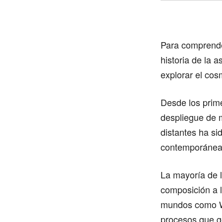
Para comprender
historia de la 
explorar el cos
Desde los prim
despliegue de 
distantes ha si
contemporánea
La mayoría de 
composición a l
mundos como WA
procesos que go