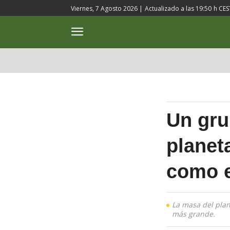
Viernes, 7 Agosto 2026 |
Actualizado a las
19:50
h CES
ACTUALIDAD
CULTURA
Un gru
planet
como e
La masa del plan
más grande.