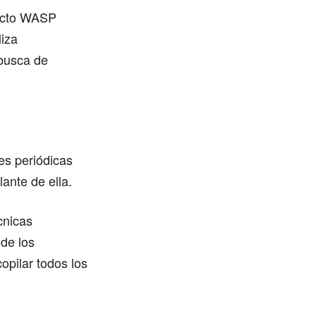
yecto WASP
liza
 busca de
es periódicas
lante de ella.
cnicas
de los
copilar todos los