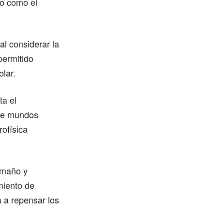
no como el
al considerar la
permitido
olar.
ta el
 de mundos
rofísica
amaño y
miento de
 a repensar los