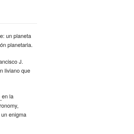
e: un planeta
ón planetaria.
ancisco J.
n liviano que
en la
o
tronomy,
 un enigma