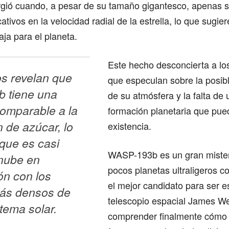
rgió cuando, a pesar de su tamaño gigantesco, apenas s
cativos en la velocidad radial de la estrella, lo que sugi
ja para el planeta.
Este hecho desconcierta a los 
s revelan que 
que especulan sobre la posib
tiene una 
de su atmósfera y la falta de
omparable a la 
formación planetaria que pue
 de azúcar, lo 
existencia.
que es casi 
WASP-193b es un gran mister
ube en 
pocos planetas ultraligeros c
n con los 
el mejor candidato para ser e
ás densos de 
telescopio espacial James W
tema solar. 
comprender finalmente cómo 