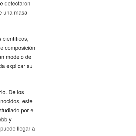
e detectaron
ere una masa
científicos,
le composición
 un modelo de
da explicar su
io. De los
onocidos, este
studiado por el
ebb y
puede llegar a