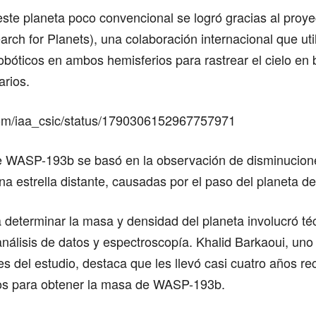
este planeta poco convencional se logró gracias al pro
rch for Planets), una colaboración internacional que uti
obóticos en ambos hemisferios para rastrear el cielo en
tarios.
r.com/iaa_csic/status/1790306152967757971
e WASP-193b se basó en la observación de disminucion
una estrella distante, causadas por el paso del planeta de
 determinar la masa y densidad del planeta involucró té
álisis de datos y espectroscopía. Khalid Barkaoui, uno 
res del estudio, destaca que les llevó casi cuatro años re
os para obtener la masa de WASP-193b.