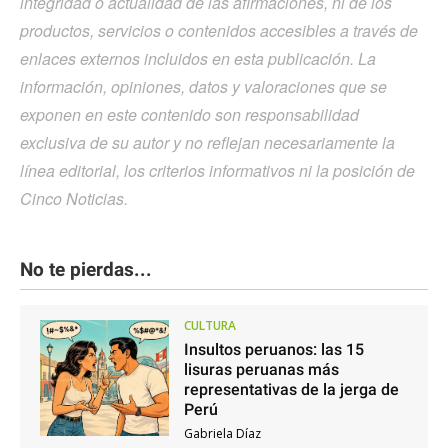
integridad o actualidad de las afirmaciones, ni de los
productos, servicios o contenidos accesibles a través de
enlaces externos incluidos en esta publicación. La
información, opiniones, datos y valoraciones que se
exponen en este contenido son responsabilidad
exclusiva de su autor y no reflejan necesariamente la
línea editorial, los criterios informativos ni la posición de
Cinco Noticias.
No te pierdas...
CULTURA
Insultos peruanos: las 15
lisuras peruanas más
representativas de la jerga de
Perú
Gabriela Díaz