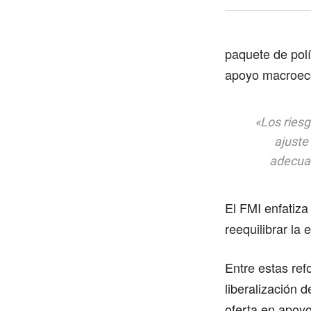
paquete de polít
apoyo macroeco
«Los riesgo
ajuste
adecuad
El FMI enfatiza
reequilibrar l
Entre estas ref
liberalización d
oferta en apoy