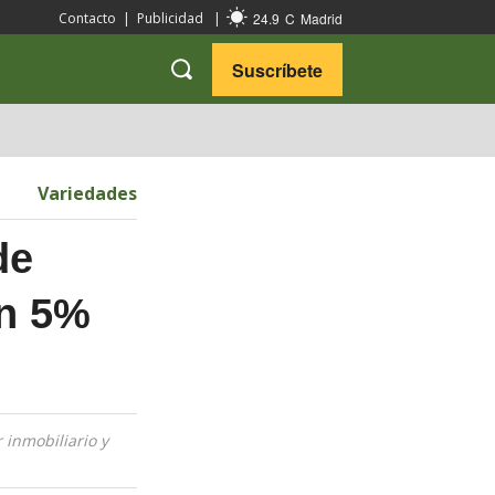
24.9
C
Madrid
Contacto
|
Publicidad
|
Suscríbete
VARIEDADES
VIAJES
Variedades
de
un 5%
 inmobiliario y