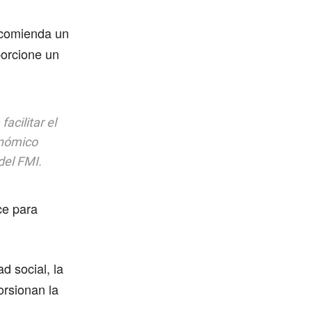
recomienda un
oporcione un
facilitar el
onómico
del FMI.
ce para
d social, la
torsionan la