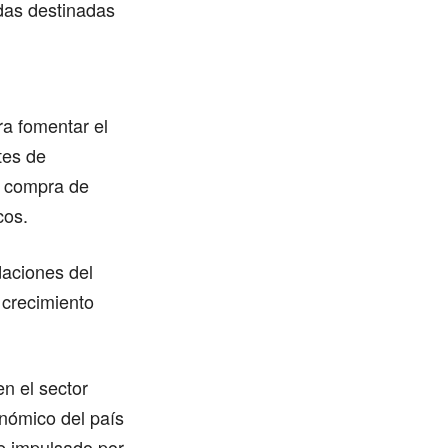
das destinadas
ara fomentar el
tes de
a compra de
cos.
aciones del
 crecimiento
n el sector
nómico del país
 e impulsado por