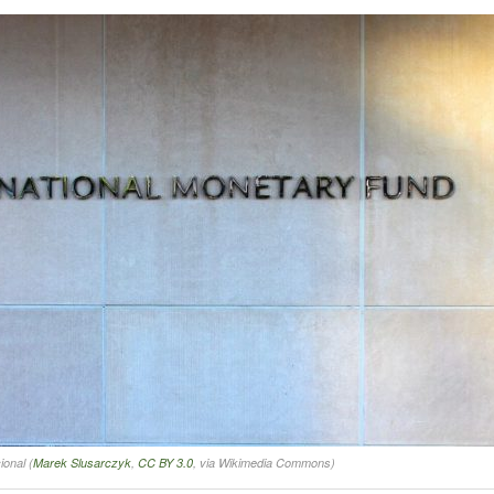
ional (
Marek Slusarczyk
,
CC BY 3.0
, via Wikimedia Commons)