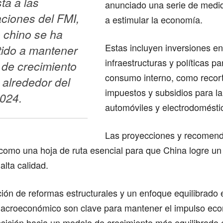
a a las 
anunciado una serie de medi
iones del FMI, 
a estimular la economía.
 chino se ha 
Estas incluyen inversiones en
do a mantener 
infraestructuras y políticas p
 de crecimiento 
consumo interno, como recor
 alrededor del 
impuestos y subsidios para l
024. 
automóviles y electrodomésti
Las proyecciones y recomend
como una hoja de ruta esencial para que China logre un
 alta calidad.
ón de reformas estructurales y un enfoque equilibrado e
 macroeconómico son clave para mantener el impulso eco
transición hacia un modelo de crecimiento más equilibrado