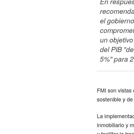
En respuest
recomendac
el gobierno
comprometi
un objetivo
del PIB "de
5%" para 2
FMI son vistas 
sostenible y de
La implementaci
inmobiliario y
y facilitar la 