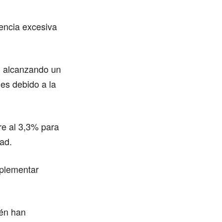
encia excesiva
, alcanzando un
es debido a la
re al 3,3% para
dad.
mplementar
ién han