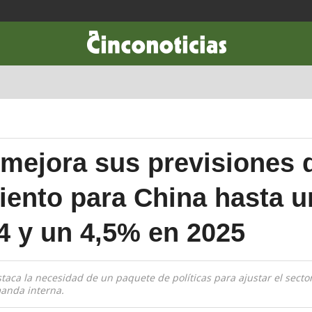
CIENCIA & TECNOLOGÍA
DESARROLLO
LIFESTYLE
DINERO
 mejora sus previsiones 
iento para China hasta 
4 y un 4,5% en 2025
taca la necesidad de un paquete de políticas para ajustar el sector
manda interna.