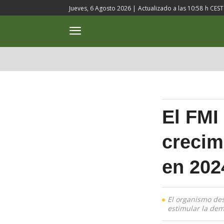
Jueves, 6 Agosto 2026 |
Actualizado a las
10:58
h CEST
ACTUALIDAD
CULTURA
El FMI
crecim
en 202
El organismo des
estimular la de