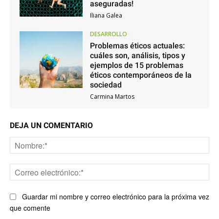
aseguradas!
Iliana Galea
DESARROLLO
Problemas éticos actuales:
cuáles son, análisis, tipos y
ejemplos de 15 problemas
éticos contemporáneos de la
sociedad
Carmina Martos
DEJA UN COMENTARIO
No
Co
ele
Guardar mi nombre y correo electrónico para la próxima vez
que comente