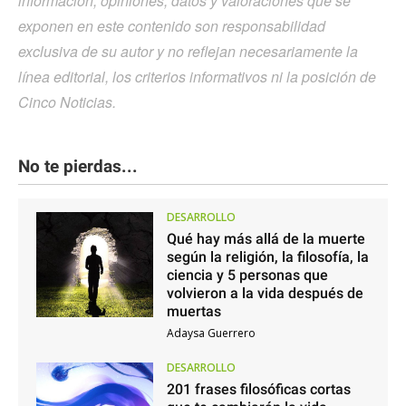
información, opiniones, datos y valoraciones que se
exponen en este contenido son responsabilidad
exclusiva de su autor y no reflejan necesariamente la
línea editorial, los criterios informativos ni la posición de
Cinco Noticias.
No te pierdas...
DESARROLLO
Qué hay más allá de la muerte
según la religión, la filosofía, la
ciencia y 5 personas que
volvieron a la vida después de
muertas
Adaysa Guerrero
DESARROLLO
201 frases filosóficas cortas