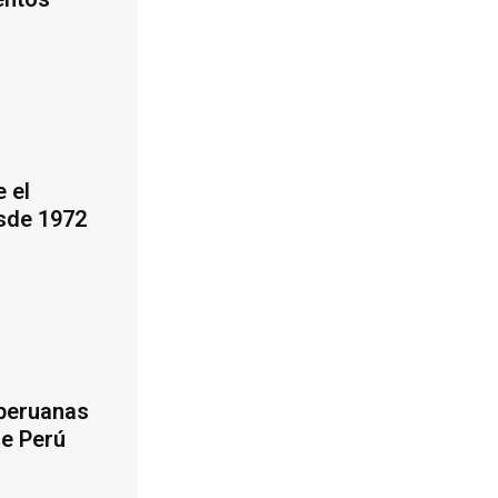
 el
esde 1972
 peruanas
de Perú