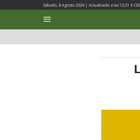
Sábado, 8 Agosto 2026 |
Actualizado a las
12:21
h CE
ACTUALIDAD
CULTURA
L