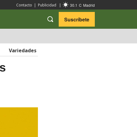
30.1
C
Madrid
Contacto
|
Publicidad
|
Suscríbete
VARIEDADES
VIAJES
Variedades
os