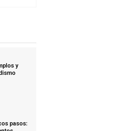
mplos y
udismo
cos pasos:
entos