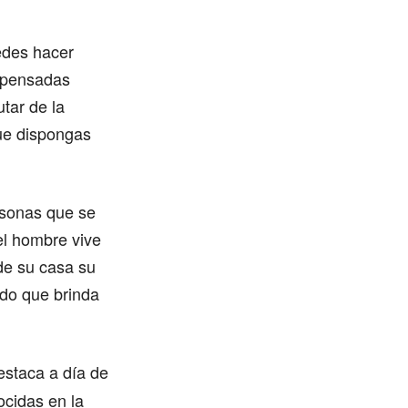
edes hacer
n pensadas
tar de la
que dispongas
rsonas que se
el hombre vive
 de su casa su
ndo que brinda
estaca a día de
ocidas en la