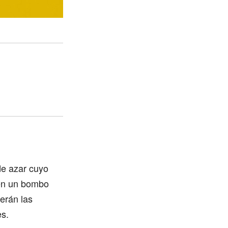
de azar cuyo
 en un bombo
erán las
es.