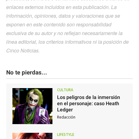
enlaces externos incluidos en esta publicación. La
información, opiniones, datos y valoraciones que se
exponen en este contenido son responsabilidad
exclusiva de su autor y no reflejan necesariamente la
línea editorial, los criterios informativos ni la posición de
Cinco Noticias.
No te pierdas...
CULTURA
Los peligros de la inmersión
en el personaje: caso Heath
Ledger
Redacción
LIFESTYLE