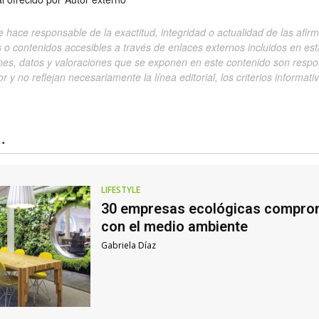
e hace responsable de la exactitud, integridad o actualidad de las afirm
s o contenidos accesibles a través de enlaces externos incluidos en est
ones, datos y valoraciones que se exponen en este contenido son respo
r y no reflejan necesariamente la línea editorial, los criterios informati
.
LIFESTYLE
30 empresas ecológicas compro
con el medio ambiente
Gabriela Díaz