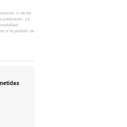
aciones, ni de los
a publicación. La
nsabilidad
vos ni la posición de
metidas