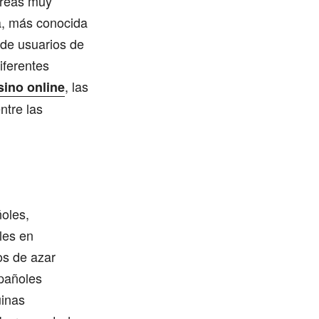
áreas muy
a, más conocida
 de usuarios de
iferentes
, las
sino online
ntre las
ñoles,
les en
os de azar
spañoles
inas