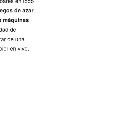
 bares en todo
uegos de azar
as máquinas
idad de
tar de una
ier en vivo.