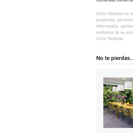
Cinco Noticias no s
productos, servicio
información, opini
exclusiva de su auto
Cinco Noticias.
No te pierdas..