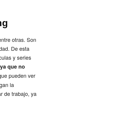
ng
ntre otras. Son
idad. De esta
culas y series
s ya que no
 que pueden ver
gan la
r de trabajo, ya