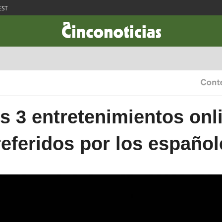
EST
CIENCIA & TECNOLOGÍA
DESARROLLO
LIFESTYLE
DINERO
s 3 entretenimientos onl
referidos por los español