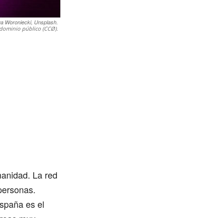
a Woroniecki, Unsplash.
dominio público (CCØ).
manidad. La red
 personas.
spaña es el