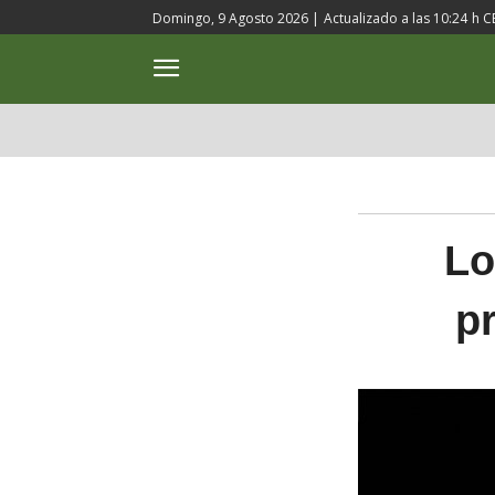
Domingo, 9 Agosto 2026 |
Actualizado a las
10:24
h C
ACTUALIDAD
CULTURA
Lo
p