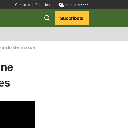
22.1
C
Madrid
Contacto
|
Publicidad
|
Suscríbete
VARIEDADES
VIAJES
ine
es