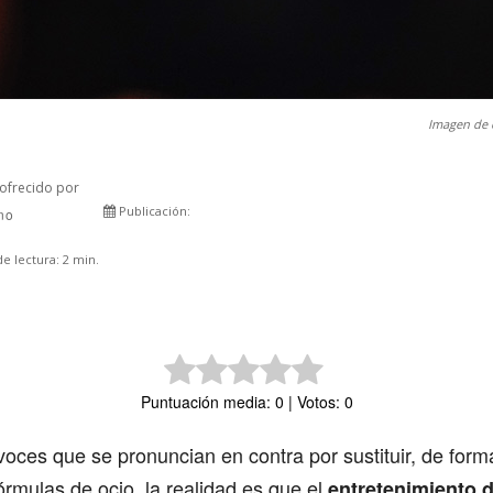
Imagen de 
ofrecido por
Publicación:
rno
Comparte
e lectura:
2
min.
Puntuación media: 0 | Votos: 0
voces que se pronuncian en contra por sustituir, de form
fórmulas de ocio, la realidad es que el
entretenimiento d