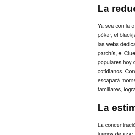
La redu
Ya sea con la o
póker, el blackj
las webs dedica
parchís, el Clu
populares hoy d
cotidianos. Con
escapará momen
familiares, logr
La esti
La concentració
juegos de azar 