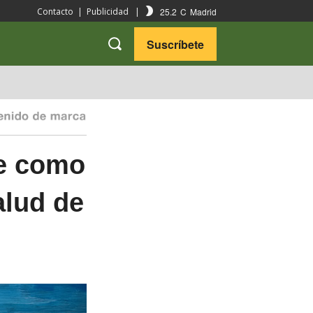
25.2
C
Madrid
Contacto
|
Publicidad
|
Suscríbete
VARIEDADES
VIAJES
ne como
alud de