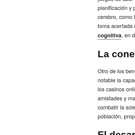
planificación y
cerebro, como l
toma acertada d
, en 
cognitiva
La cone
Otro de los ben
notable la capa
los casinos onl
amistades y man
combatir la sol
población, pro
El desar