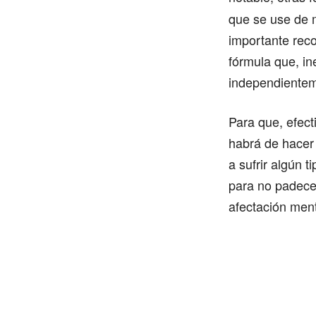
que se use de m
importante reco
fórmula que, in
independientem
Para que, efect
habrá de hacer 
a sufrir algún 
para no padecer
afectación ment