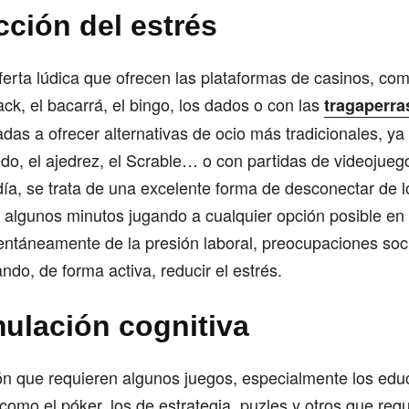
cción del estrés
ferta lúdica que ofrecen las plataformas de casinos, como
ack, el bacarrá, el bingo, los dados o con las
tragaperra
das a ofrecer alternativas de ocio más tradicionales, ya
edo, el ajedrez, el Scrable… o con partidas de videojuego
ía, se trata de una excelente forma de desconectar de 
 algunos minutos jugando a cualquier opción posible en 
táneamente de la presión laboral, preocupaciones soc
ando, de forma activa, reducir el estrés.
mulación cognitiva
n que requieren algunos juegos, especialmente los educ
como el póker, los de estrategia, puzles y otros que req