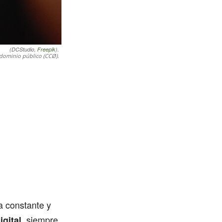
(DCStudio,
Freepik
).
dominio público (CCØ).
a constante y
, siempre
igital