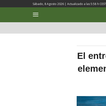
Sábado, 8 Agosto 2026 |
Actualizado a las
5:58
h CEST
ACTUALIDAD
CULTURA
El ent
elemen