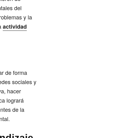
tales del
roblemas y la
la
actividad
ar de forma
edes sociales y
va, hacer
ca logrará
ntes de la
tal.
endizaje