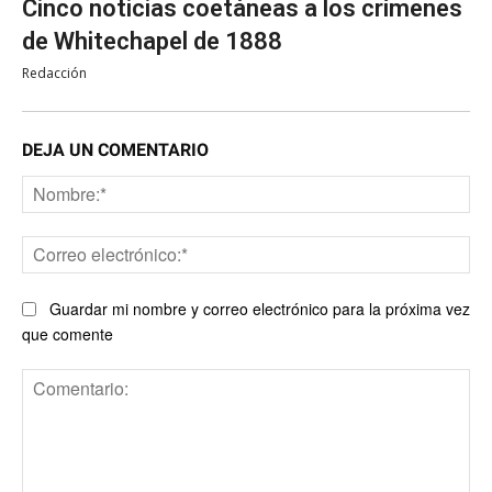
Cinco noticias coetáneas a los crímenes
de Whitechapel de 1888
Redacción
DEJA UN COMENTARIO
No
Co
ele
Guardar mi nombre y correo electrónico para la próxima vez
que comente