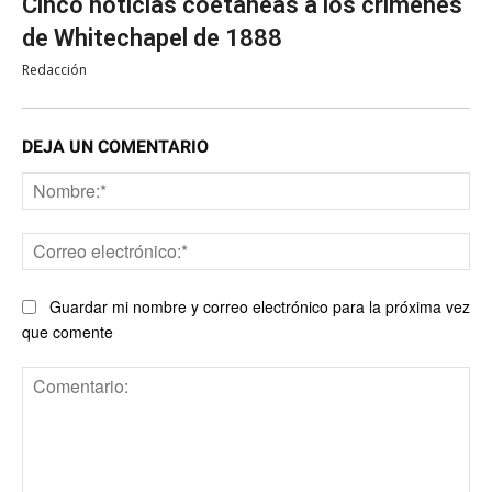
Cinco noticias coetáneas a los crímenes
de Whitechapel de 1888
Redacción
DEJA UN COMENTARIO
No
Co
ele
Guardar mi nombre y correo electrónico para la próxima vez
que comente